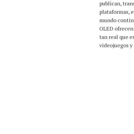
publican, tra
plataformas, e
mundo continú
OLED ofrecen 
tan real que e
videojuegos y 